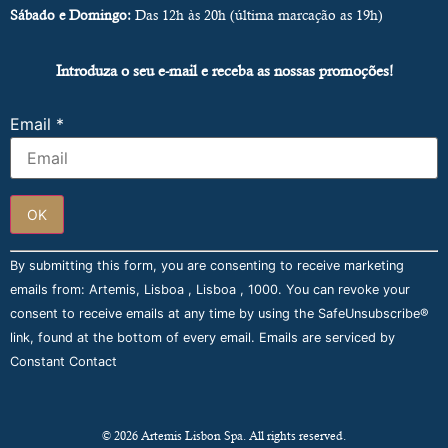
Sábado e Domingo:
Das 12h às 20h (última marcação as 19h)
Introduza o seu e-mail e receba as nossas promoções!
Email
*
Constant
By submitting this form, you are consenting to receive marketing
Contact
Use.
emails from: Artemis, Lisboa , Lisboa , 1000. You can revoke your
Please
consent to receive emails at any time by using the SafeUnsubscribe®
leave
this field
link, found at the bottom of every email.
Emails are serviced by
blank.
Constant Contact
© 2026 Artemis Lisbon Spa. All rights reserved.