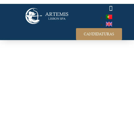
RECRUTAMENTO
CANDIDATURAS
ARTEMIS LISBON SPA
O seu SPA de Massagem em
Lisboa
O Espaço