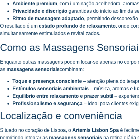
Ambiente premium
, com iluminação acolhedora, aromas
Privacidade e discrição
garantidas do início ao fim da s
Ritmo de massagem adaptado
, permitindo desconexão 
O resultado é um
estado profundo de relaxamento
, onde cor
simultaneamente estimulados e revitalizados.
Como as Massagens Sensoriais
Enquanto outras massagens podem focar-se apenas no corpo ou
as
massagens sensoriais
combinam:
Toque e presença consciente
– atenção plena do terape
Estímulos sensoriais ambientais
– música, aromas e lu
Equilíbrio entre relaxamento e prazer subtil
– experiênc
Profissionalismo e segurança
– ideal para clientes exi
Localização e conveniência
Situado no coração de Lisboa, o
Artemis Lisbon Spa
é facilme
permitindo integrar as
massagens sensoriais
na rotina diária 