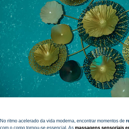
No ritmo acelerado da vida moderna, encontrar momentos de
r
com o corpo tornou-se essencial. As
massagens sensoriais e