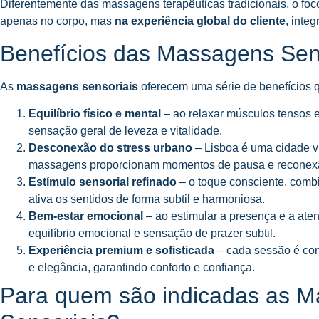
Diferentemente das massagens terapêuticas tradicionais, o fo
apenas no corpo, mas
na experiência global do cliente
, inte
Benefícios das Massagens Sen
As
massagens sensoriais
oferecem uma série de benefícios 
Equilíbrio físico e mental
– ao relaxar músculos tensos 
sensação geral de leveza e vitalidade.
Desconexão do stress urbano
– Lisboa é uma cidade vi
massagens proporcionam momentos de pausa e reconexã
Estímulo sensorial refinado
– o toque consciente, comb
ativa os sentidos de forma subtil e harmoniosa.
Bem-estar emocional
– ao estimular a presença e a aten
equilíbrio emocional e sensação de prazer subtil.
Experiência premium e sofisticada
– cada sessão é con
e elegância, garantindo conforto e confiança.
Para quem são indicadas as 