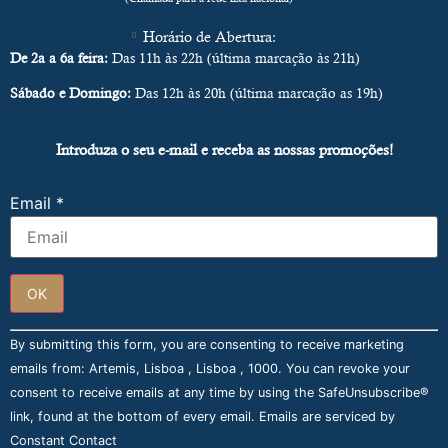
Horário de Abertura:
De 2a a 6a feira:
Das 11h às 22h (última marcação às 21h)
Sábado e Domingo:
Das 12h às 20h (última marcação as 19h)
Introduza o seu e-mail e receba as nossas promoções!
Email
*
Constant
By submitting this form, you are consenting to receive marketing
Contact
Use.
emails from: Artemis, Lisboa , Lisboa , 1000. You can revoke your
Please
consent to receive emails at any time by using the SafeUnsubscribe®
leave
this field
link, found at the bottom of every email.
Emails are serviced by
blank.
Constant Contact