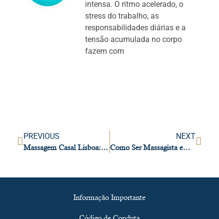
intensa. O ritmo acelerado, o
stress do trabalho, as
responsabilidades diárias e a
tensão acumulada no corpo
fazem com
PREVIOUS
NEXT
Massagem Casal Lisboa: Uma Experiência de Relaxamento, Conexão e Intimidade
Como Ser Massagista em Lisboa – Guia Completo do Artemis Lisbon Spa
Informação Importante
Código de Conduta